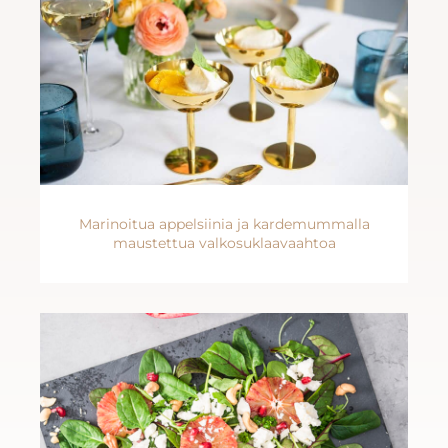
Marinoitua appelsiinia ja kardemummalla
maustettua valkosuklaavaahtoa