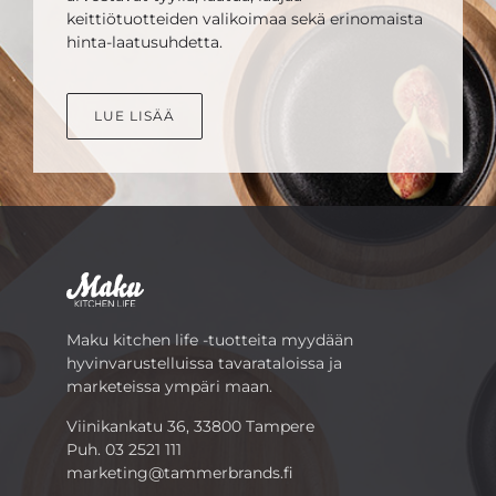
keittiötuotteiden valikoimaa sekä erinomaista
hinta-laatusuhdetta.
LUE LISÄÄ
Maku kitchen life -tuotteita myydään
hyvinvarustelluissa tavarataloissa ja
marketeissa ympäri maan.
Viinikankatu 36, 33800 Tampere
Puh.
03 2521 111
marketing@tammerbrands.fi