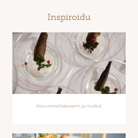
Inspiroidu
Koivunmahlakreemi ja muikut