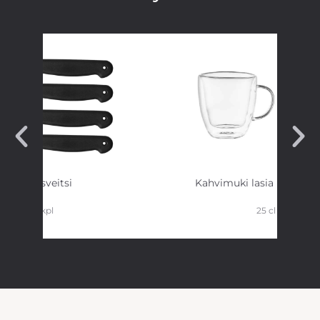
Talousveitsi
Kahvimuki lasia kaksiker
4 kpl
25 cl 2 kpl