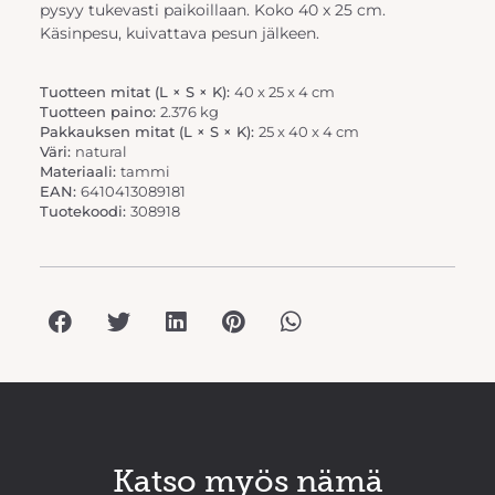
pysyy tukevasti paikoillaan. Koko 40 x 25 cm.
Käsinpesu, kuivattava pesun jälkeen.
Tuotteen mitat (L × S × K):
40 x 25 x 4 cm
Tuotteen paino:
2.376 kg
Pakkauksen mitat (L × S × K):
25 x 40 x 4 cm
Väri:
natural
Materiaali:
tammi
EAN:
6410413089181
Tuotekoodi:
308918
Katso myös nämä