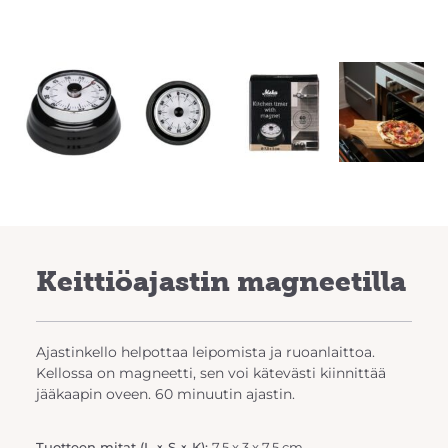
Previous
Next
Keittiöajastin magneetilla
Ajastinkello helpottaa leipomista ja ruoanlaittoa.
Kellossa on magneetti, sen voi kätevästi kiinnittää
jääkaapin oveen. 60 minuutin ajastin.
Tuotteen mitat (L × S × K):
7.5 x 3 x 7.5 cm