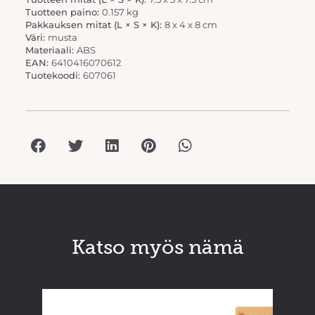
Tuotteen paino:
0.157 kg
Pakkauksen mitat (L × S × K):
8 x 4 x 8 cm
Väri:
musta
Materiaali:
ABS
EAN:
6410416070612
Tuotekoodi:
607061
Katso myös nämä