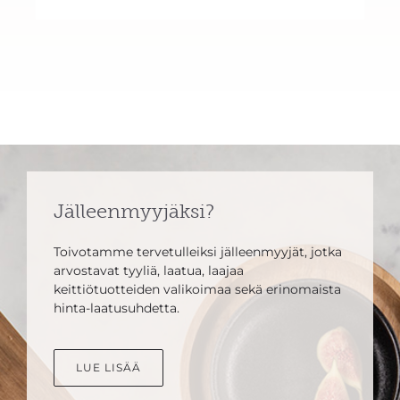
Jälleenmyyjäksi?
Toivotamme tervetulleiksi jälleenmyyjät, jotka
arvostavat tyyliä, laatua, laajaa
keittiötuotteiden valikoimaa sekä erinomaista
hinta-laatusuhdetta.
LUE LISÄÄ