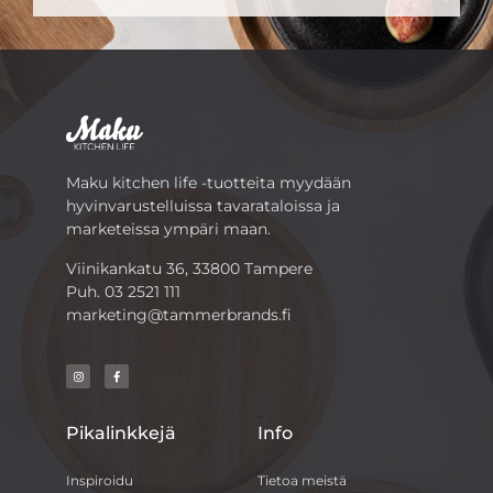
Maku kitchen life -tuotteita myydään
hyvinvarustelluissa tavarataloissa ja
marketeissa ympäri maan.
Viinikankatu 36, 33800 Tampere
Puh.
03 2521 111
marketing@tammerbrands.fi
Pikalinkkejä
Info
Inspiroidu
Tietoa meistä