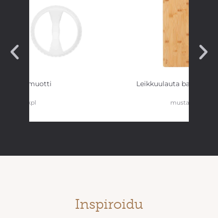
Torttumuotti
Leikkuulauta bambu 4
2 kpl
musta reuna
Inspiroidu