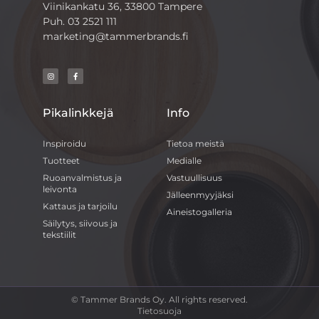
Viinikankatu 36, 33800 Tampere
Puh.
03 2521 111
marketing@tammerbrands.fi
Pikalinkkejä
Info
Inspiroidu
Tietoa meistä
Tuotteet
Medialle
Ruoanvalmistus ja
Vastuullisuus
leivonta
Jälleenmyyjäksi
Kattaus ja tarjoilu
Aineistogalleria
Säilytys, siivous ja
tekstiilit
© Tammer Brands Oy. All rights reserved.
Tietosuoja