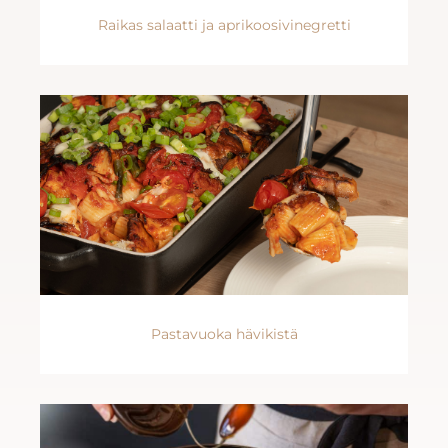
Raikas salaatti ja aprikoosivinegretti
Pastavuoka hävikistä