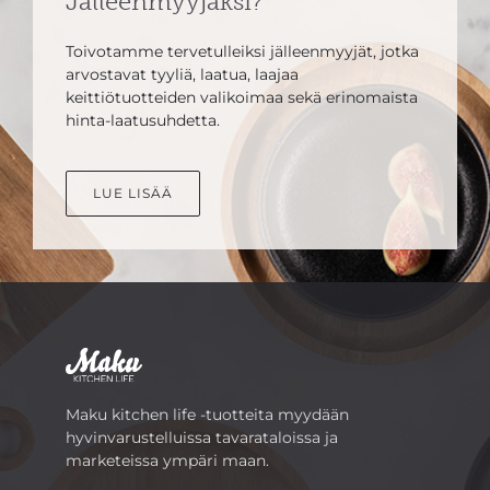
Jälleenmyyjäksi?
Toivotamme tervetulleiksi jälleenmyyjät, jotka
arvostavat tyyliä, laatua, laajaa
keittiötuotteiden valikoimaa sekä erinomaista
hinta-laatusuhdetta.
LUE LISÄÄ
Maku kitchen life -tuotteita myydään
hyvinvarustelluissa tavarataloissa ja
marketeissa ympäri maan.