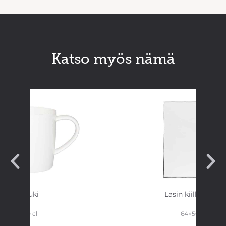
Katso myös nämä
Muki
Lasin kiillotusliin
30 cl
64×50 cm