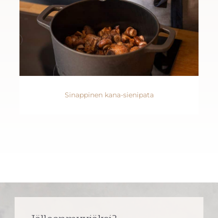
Sinappinen kana-sienipata