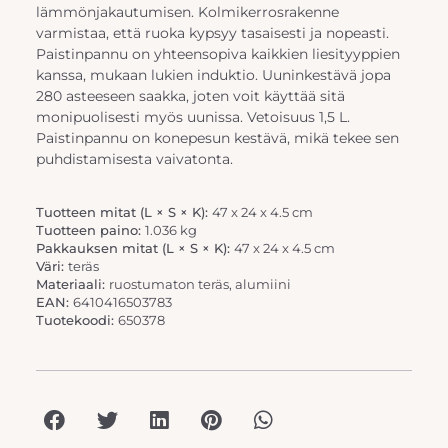
lämmönjakautumisen. Kolmikerrosrakenne
varmistaa, että ruoka kypsyy tasaisesti ja nopeasti.
Paistinpannu on yhteensopiva kaikkien liesityyppien
kanssa, mukaan lukien induktio. Uuninkestävä jopa
280 asteeseen saakka, joten voit käyttää sitä
monipuolisesti myös uunissa. Vetoisuus 1,5 L.
Paistinpannu on konepesun kestävä, mikä tekee sen
puhdistamisesta vaivatonta.
Tuotteen mitat (L × S × K):
47 x 24 x 4.5 cm
Tuotteen paino:
1.036 kg
Pakkauksen mitat (L × S × K):
47 x 24 x 4.5 cm
Väri:
teräs
Materiaali:
ruostumaton teräs, alumiini
EAN:
6410416503783
Tuotekoodi:
650378