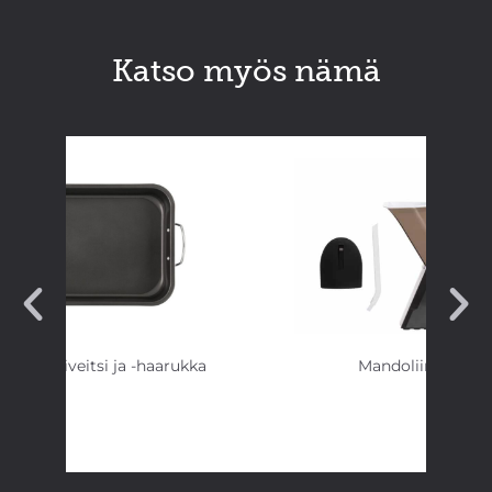
Katso myös nämä
 & paistiveitsi ja -haarukka
Mandoliinileikkur