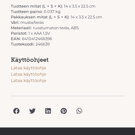
Tuotteen mitat (L × S × K):
14 x 3.5 x 22.5 cm
Tuotteen paino:
0.037 kg
Pakkauksen mitat (L × S × K):
14 x 3.5 x 22.5 cm
Väri:
musta/teräs
Materiaali:
ruostumaton teräs, ABS
Paristot:
1 x AAA 1,5V
EAN:
6410412466396
Tuotekoodi:
246639
Käyttöohjeet
Lataa käyttöohje
Lataa käyttöohje
Lataa käyttöohje