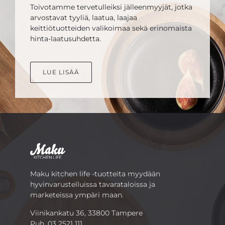
Toivotamme tervetulleiksi jälleenmyyjät, jotka
arvostavat tyyliä, laatua, laajaa
keittiötuotteiden valikoimaa sekä erinomaista
hinta-laatusuhdetta.
LUE LISÄÄ
Maku kitchen life -tuotteita myydään
hyvinvarustelluissa tavarataloissa ja
marketeissa ympäri maan.
Viinikankatu 36, 33800 Tampere
Puh.
03 2521 111