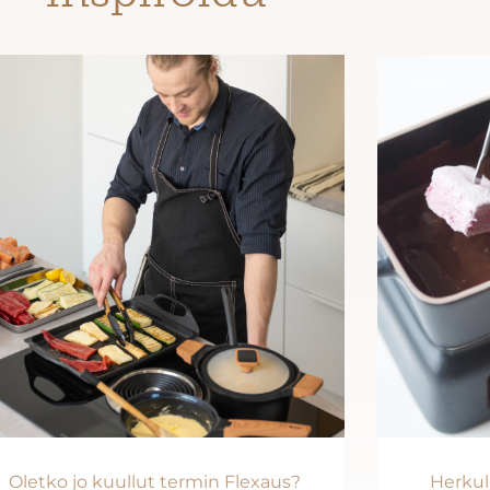
Oletko jo kuullut termin Flexaus?
Herkul