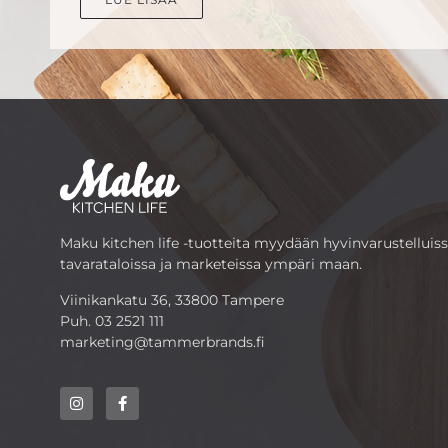
Maku kitchen life -tuotteita myydään hyvinvarustelluis
tavarataloissa ja marketeissa ympäri maan.
Viinikankatu 36, 33800 Tampere
Puh.
03 2521 111
marketing@tammerbrands.fi