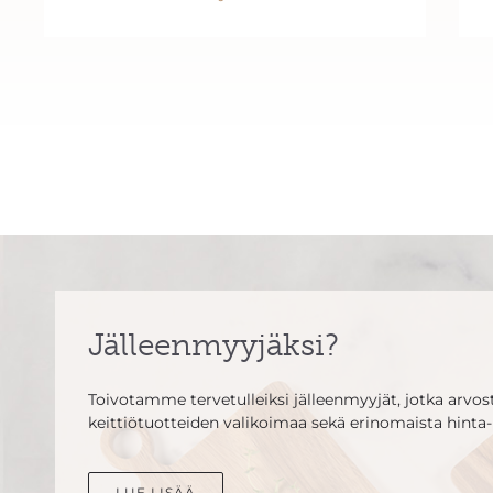
Jälleenmyyjäksi?
Toivotamme tervetulleiksi jälleenmyyjät, jotka arvosta
keittiötuotteiden valikoimaa sekä erinomaista hinta-
LUE LISÄÄ