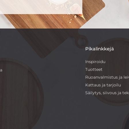
Pikalinkkejä
Inspiroidu
Tuotteet
sa
Ruoanvalmistus ja le
Kattaus ja tarjoilu
Säilytys, siivous ja teks