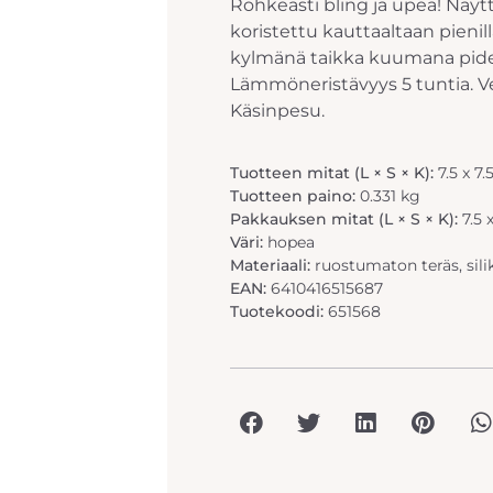
Rohkeasti bling ja upea! Näy
koristettu kauttaaltaan pienil
kylmänä taikka kuumana pi
Lämmöneristävyys 5 tuntia. V
Käsinpesu.
Tuotteen mitat (L × S × K):
7.5 x 7.
Tuotteen paino:
0.331 kg
Pakkauksen mitat (L × S × K):
7.5 
Väri:
hopea
Materiaali:
ruostumaton teräs, sili
EAN:
6410416515687
Tuotekoodi:
651568