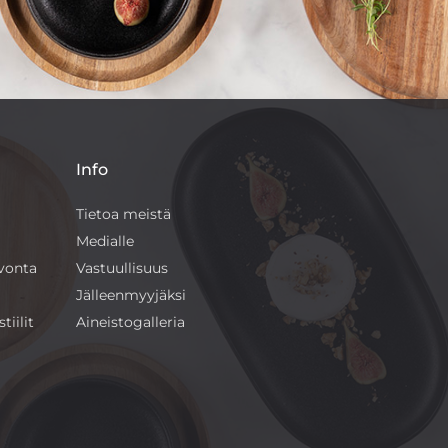
Info
Tietoa meistä
Medialle
ivonta
Vastuullisuus
Jälleenmyyjäksi
tiilit
Aineistogalleria