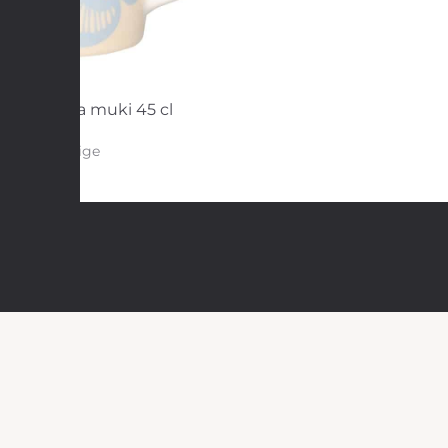
arka Patula muki 45 cl
beige