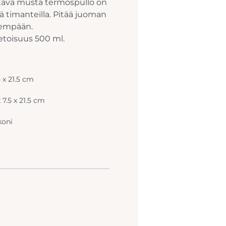
ttävä musta termospullo on
lä timanteilla. Pitää juoman
dempään.
etoisuus 500 ml.
5 x 21.5 cm
x 7.5 x 21.5 cm
koni