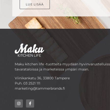
LUE LISÄÄ
Maku kitchen life -tuotteita myydään hyvinvarustelluis
tavarataloissa ja marketeissa ympäri maan.
Viinikankatu 36, 33800 Tampere
Puh.
03 2521 111
marketing@tammerbrands.fi