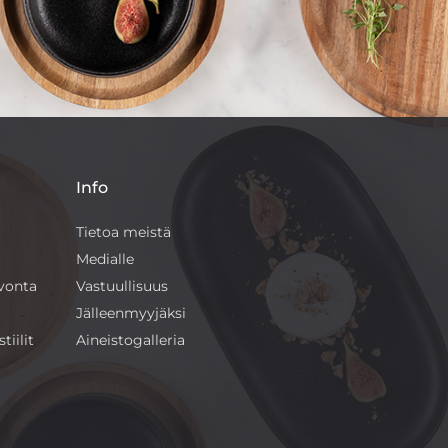
Info
Tietoa meistä
Medialle
ivonta
Vastuullisuus
Jälleenmyyjäksi
tiilit
Aineistogalleria