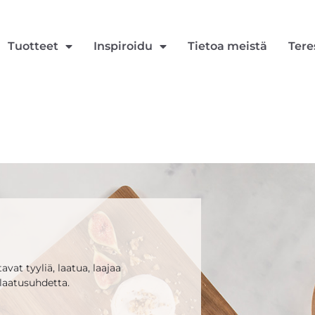
Tuotteet
Inspiroidu
Tietoa meistä
Tere
vat tyyliä, laatua, laajaa
laatusuhdetta.