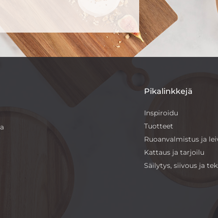
Pikalinkkejä
Inspiroidu
Tuotteet
sa
Ruoanvalmistus ja le
Kattaus ja tarjoilu
Säilytys, siivous ja teks