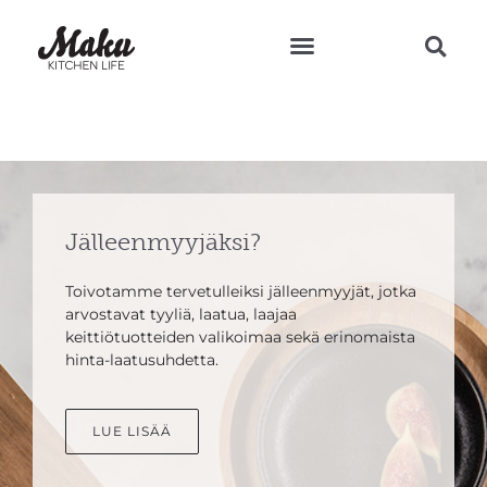
Teresan vinkit ja reseptit
Jälleenmyyjäksi?
Toivotamme tervetulleiksi jälleenmyyjät, jotka
arvostavat tyyliä, laatua, laajaa
keittiötuotteiden valikoimaa sekä erinomaista
hinta-laatusuhdetta.
LUE LISÄÄ