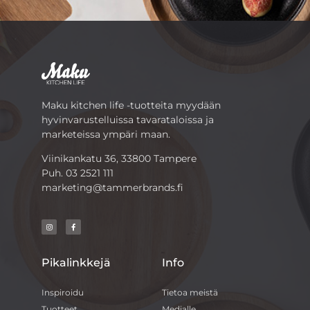
Maku kitchen life -tuotteita myydään
hyvinvarustelluissa tavarataloissa ja
marketeissa ympäri maan.
Viinikankatu 36, 33800 Tampere
Puh.
03 2521 111
marketing@tammerbrands.fi
Pikalinkkejä
Info
Inspiroidu
Tietoa meistä
Tuotteet
Medialle