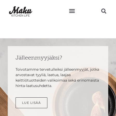
Teresan vinkit ja reseptit
Jälleenmyyjäksi?
Toivotamme tervetulleiksi jälleenmyyjät, jotka
arvostavat tyyliä, laatua, laajaa
keittiötuotteiden valikoimaa sekä erinomaista
hinta-laatusuhdetta.
LUE LISÄÄ