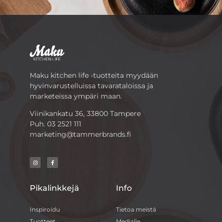
Maku kitchen life -tuotteita myydään
hyvinvarustelluissa tavarataloissa ja
marketeissa ympäri maan.
Viinikankatu 36, 33800 Tampere
Puh.
03 2521 111
marketing@tammerbrands.fi
Pikalinkkejä
Info
Inspiroidu
Tietoa meistä
Tuotteet
Medialle