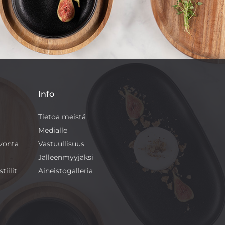
Info
Tietoa meistä
Medialle
ivonta
Vastuullisuus
Jälleenmyyjäksi
tiilit
Aineistogalleria