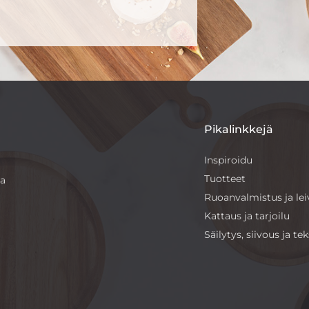
Pikalinkkejä
Inspiroidu
Tuotteet
sa
Ruoanvalmistus ja le
Kattaus ja tarjoilu
Säilytys, siivous ja teks