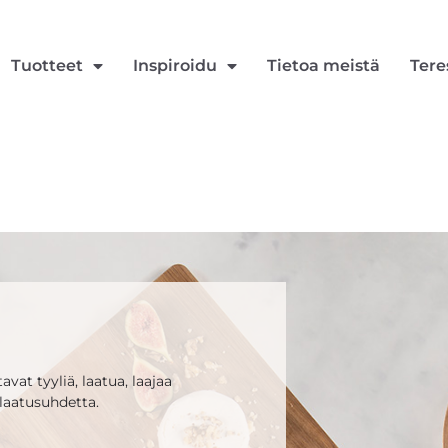
Tuotteet
Inspiroidu
Tietoa meistä
Tere
vat tyyliä, laatua, laajaa
laatusuhdetta.