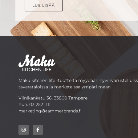
LUE LISÄÄ
Maku kitchen life -tuotteita myydään hyvinvarustelluis
tavarataloissa ja marketeissa ympäri maan.
Viinikankatu 36, 33800 Tampere
Puh.
03 2521 111
marketing@tammerbrands.fi