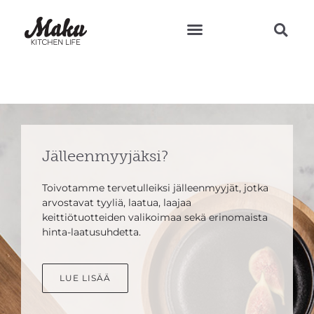
Teresan vinkit ja reseptit
Jälleenmyyjäksi?
Toivotamme tervetulleiksi jälleenmyyjät, jotka
arvostavat tyyliä, laatua, laajaa
keittiötuotteiden valikoimaa sekä erinomaista
hinta-laatusuhdetta.
LUE LISÄÄ