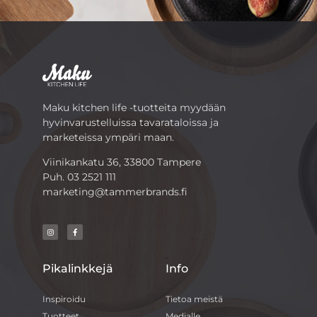
Maku kitchen life -tuotteita myydään
hyvinvarustelluissa tavarataloissa ja
marketeissa ympäri maan.
Viinikankatu 36, 33800 Tampere
Puh.
03 2521 111
marketing@tammerbrands.fi
Pikalinkkejä
Info
Inspiroidu
Tietoa meistä
Tuotteet
Medialle