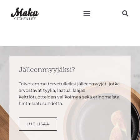
Teresan vinkit ja reseptit
Jälleenmyyjäksi?
Toivotamme tervetulleiksi jälleenmyyjät, jotka
arvostavat tyyliä, laatua, laajaa
keittiötuotteiden valikoimaa sekä erinomaista
hinta-laatusuhdetta.
LUE LISÄÄ