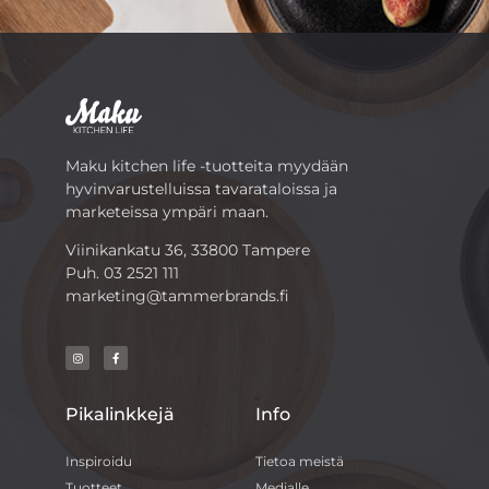
Maku kitchen life -tuotteita myydään
hyvinvarustelluissa tavarataloissa ja
marketeissa ympäri maan.
Viinikankatu 36, 33800 Tampere
Puh.
03 2521 111
marketing@tammerbrands.fi
Pikalinkkejä
Info
Inspiroidu
Tietoa meistä
Tuotteet
Medialle