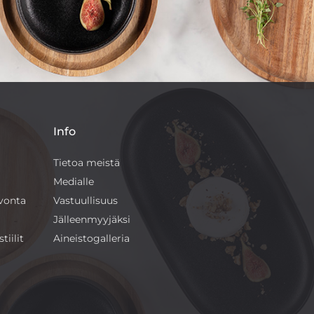
Info
Tietoa meistä
Medialle
ivonta
Vastuullisuus
Jälleenmyyjäksi
tiilit
Aineistogalleria