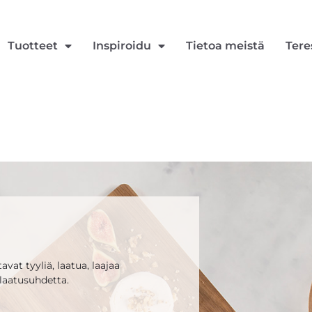
Tuotteet
Inspiroidu
Tietoa meistä
Tere
vat tyyliä, laatua, laajaa
laatusuhdetta.