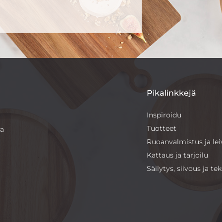
Pikalinkkejä
Inspiroidu
Tuotteet
sa
Ruoanvalmistus ja le
Kattaus ja tarjoilu
Säilytys, siivous ja teks