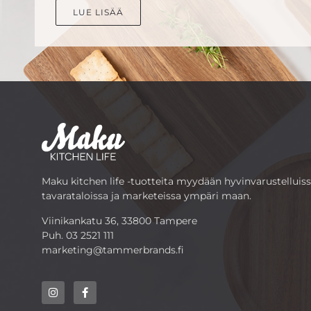
LUE LISÄÄ
Maku kitchen life -tuotteita myydään hyvinvarustelluis
tavarataloissa ja marketeissa ympäri maan.
Viinikankatu 36, 33800 Tampere
Puh.
03 2521 111
marketing@tammerbrands.fi