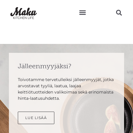
Teresan vinkit ja reseptit
Jälleenmyyjäksi?
Toivotamme tervetulleiksi jälleenmyyjät, jotka
arvostavat tyyliä, laatua, laajaa
keittiötuotteiden valikoimaa sekä erinomaista
hinta-laatusuhdetta.
LUE LISÄÄ