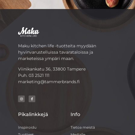
Maku kitchen life -tuotteita myydään
hyvinvarustelluissa tavarataloissa ja
marketeissa ympäri maan.
Viinikankatu 36, 33800 Tampere
Puh.
03 2521 111
marketing@tammerbrands.fi
Pikalinkkejä
Info
Inspiroidu
Tietoa meistä
Tuotteet
Medialle