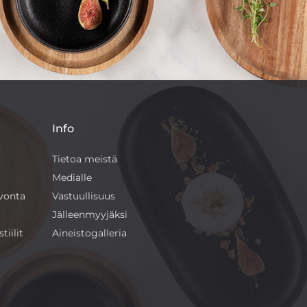
Info
Tietoa meistä
Medialle
ivonta
Vastuullisuus
Jälleenmyyjäksi
tiilit
Aineistogalleria