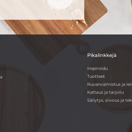
Pikalinkkejä
Inspiroidu
Tuotteet
sa
Ruoanvalmistus ja le
Kattaus ja tarjoilu
Säilytys, siivous ja teks