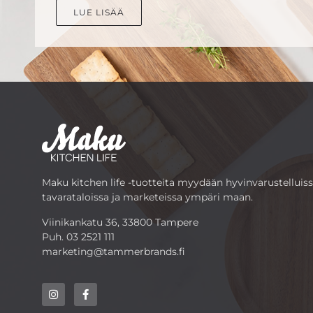
LUE LISÄÄ
Maku kitchen life -tuotteita myydään hyvinvarustelluis
tavarataloissa ja marketeissa ympäri maan.
Viinikankatu 36, 33800 Tampere
Puh.
03 2521 111
marketing@tammerbrands.fi