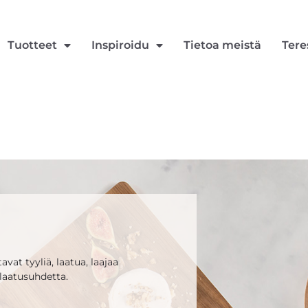
Tuotteet
Inspiroidu
Tietoa meistä
Tere
vat tyyliä, laatua, laajaa
laatusuhdetta.