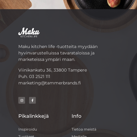
Maku kitchen life -tuotteita myydään
hyvinvarustelluissa tavarataloissa ja
marketeissa ympäri maan.
Viinikankatu 36, 33800 Tampere
Puh.
03 2521 111
marketing@tammerbrands.fi
Pikalinkkejä
Info
Inspiroidu
Tietoa meistä
Tuotteet
Medialle