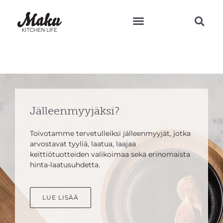
Teresan vinkit ja reseptit
Jälleenmyyjäksi?
Toivotamme tervetulleiksi jälleenmyyjät, jotka
arvostavat tyyliä, laatua, laajaa
keittiötuotteiden valikoimaa sekä erinomaista
hinta-laatusuhdetta.
LUE LISÄÄ