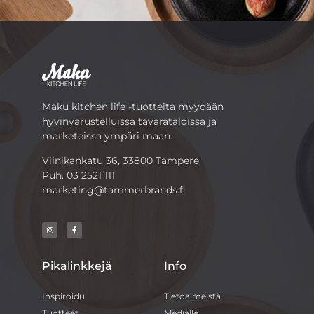
Maku kitchen life -tuotteita myydään
hyvinvarustelluissa tavarataloissa ja
marketeissa ympäri maan.
Viinikankatu 36, 33800 Tampere
Puh.
03 2521 111
marketing@tammerbrands.fi
Pikalinkkejä
Info
Inspiroidu
Tietoa meistä
Tuotteet
Medialle