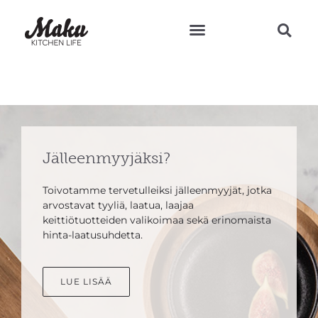
Teresan vinkit ja reseptit
Jälleenmyyjäksi?
Toivotamme tervetulleiksi jälleenmyyjät, jotka
arvostavat tyyliä, laatua, laajaa
keittiötuotteiden valikoimaa sekä erinomaista
hinta-laatusuhdetta.
LUE LISÄÄ