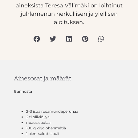
aineksista Teresa Välimäki on loihtinut
juhlamenun herkullisen ja ylellisen
aloituksen.
Ainesosat ja määrät
6 annosta
2-3 isoa rosamundaperunaa
2 tl oliiviöljyä
ripaus suolaa
100 g kirjolohenmätiä
1 pieni salottisipuli