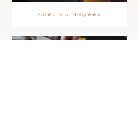
Aurinkoinen runeberginkakku
Herkkutattipizza