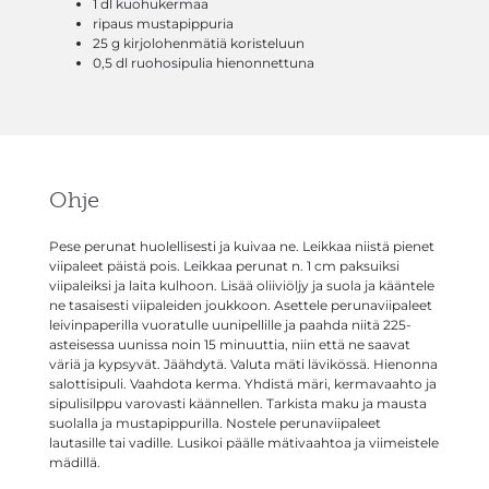
1 dl kuohukermaa
ripaus mustapippuria
25 g kirjolohenmätiä koristeluun
0,5 dl ruohosipulia hienonnettuna
Ohje
Pese perunat huolellisesti ja kuivaa ne. Leikkaa niistä pienet
viipaleet päistä pois. Leikkaa perunat n. 1 cm paksuiksi
viipaleiksi ja laita kulhoon. Lisää oliiviöljy ja suola ja kääntele
ne tasaisesti viipaleiden joukkoon. Asettele perunaviipaleet
leivinpaperilla vuoratulle uunipellille ja paahda niitä 225-
asteisessa uunissa noin 15 minuuttia, niin että ne saavat
väriä ja kypsyvät. Jäähdytä. Valuta mäti lävikössä. Hienonna
salottisipuli. Vaahdota kerma. Yhdistä märi, kermavaahto ja
sipulisilppu varovasti käännellen. Tarkista maku ja mausta
suolalla ja mustapippurilla. Nostele perunaviipaleet
lautasille tai vadille. Lusikoi päälle mätivaahtoa ja viimeistele
mädillä.