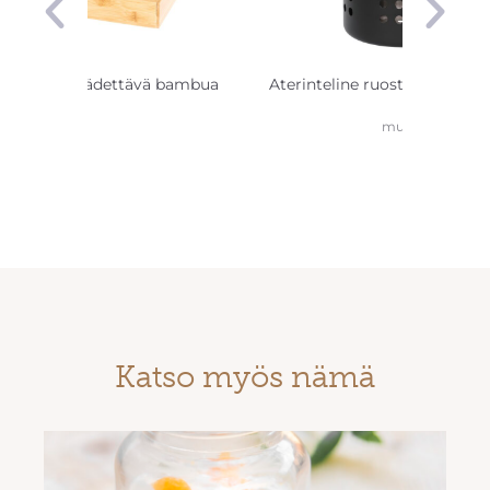
nlaatikko säädettävä bambua
Aterinteline ruostumatonta t
musta
Katso myös nämä