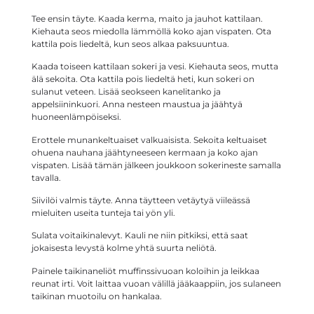
Tee ensin täyte. Kaada kerma, maito ja jauhot kattilaan.
Kiehauta seos miedolla lämmöllä koko ajan vispaten. Ota
kattila pois liedeltä, kun seos alkaa paksuuntua.
Kaada toiseen kattilaan sokeri ja vesi. Kiehauta seos, mutta
älä sekoita. Ota kattila pois liedeltä heti, kun sokeri on
sulanut veteen. Lisää seokseen kanelitanko ja
appelsiininkuori. Anna nesteen maustua ja jäähtyä
huoneenlämpöiseksi.
Erottele munankeltuaiset valkuaisista. Sekoita keltuaiset
ohuena nauhana jäähtyneeseen kermaan ja koko ajan
vispaten. Lisää tämän jälkeen joukkoon sokerineste samalla
tavalla.
Siivilöi valmis täyte. Anna täytteen vetäytyä viileässä
mieluiten useita tunteja tai yön yli.
Sulata voitaikinalevyt. Kauli ne niin pitkiksi, että saat
jokaisesta levystä kolme yhtä suurta neliötä.
Painele taikinaneliöt muffinssivuoan koloihin ja leikkaa
reunat irti. Voit laittaa vuoan välillä jääkaappiin, jos sulaneen
taikinan muotoilu on hankalaa.