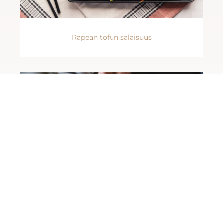
Rapean tofun salaisuus
Herkkutattipizza