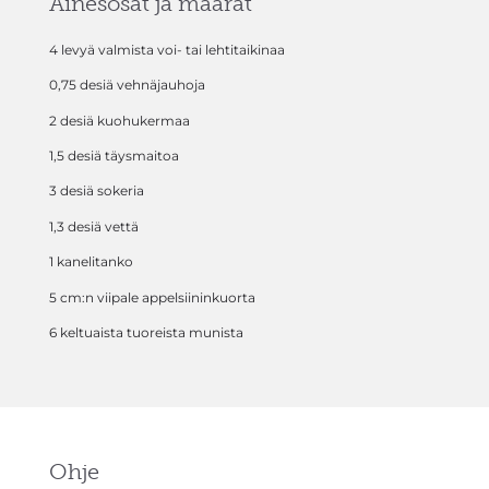
Ainesosat ja määrät
4 levyä valmista voi- tai lehtitaikinaa
0,75 desiä vehnäjauhoja
2 desiä kuohukermaa
1,5 desiä täysmaitoa
3 desiä sokeria
1,3 desiä vettä
1 kanelitanko
5 cm:n viipale appelsiininkuorta
6 keltuaista tuoreista munista
Ohje