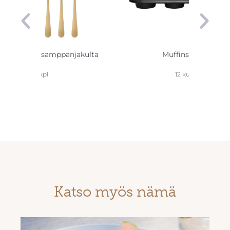
oshaarukka samppanjakulta
Muffinssivuoka
6 kpl
12 kuppia
Katso myös nämä