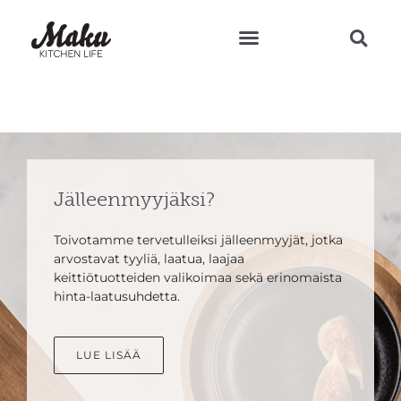
Teresan vinkit ja reseptit
Jälleenmyyjäksi?
Toivotamme tervetulleiksi jälleenmyyjät, jotka
arvostavat tyyliä, laatua, laajaa
keittiötuotteiden valikoimaa sekä erinomaista
hinta-laatusuhdetta.
LUE LISÄÄ